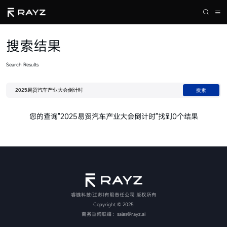


搜索结果
搜索
Search Results
热门搜索：
RAYZ睿镞科技携三款激光雷达亮相EAC易贸汽车产业大会
2025易贸汽车产业大会倒计时
搜索
RAYZ睿镞科技荣获金辑奖"最具成长价值奖",以创新激光雷达技术引领智能驾驶新纪元
RAYZ睿镞科技荣获第三届知鼎奖「汽车科创黑马奖」
您的查询"2025易贸汽车产业大会倒计时"找到0个结果
行业盛会|睿镞科技诚邀您共聚易贸汽车产业展
睿镞科技(江苏)有限责任公司 版权所有
Copyright © 2025
商务垂询联络：sales@rayz.ai